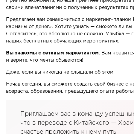
Приятно экономить, но еще приятнее приобретать п
Для коррекции веса
Мужчинам
своими впечатлениями о полученных результатах 
Детокс и лимфодренаж
Сопутствующи
Предлагаем вам ознакомиться с маркетинг–планом 
Для нервной системы
карманы от денег». Хотите узнать — сможете ли вы
Все товары в 
Согласитесь, это абсолютно не сложно. Улыбка — 
Для работы мозга и памяти
наших бесплатных обучающих мероприятиях.
Активное долголетие
Вы знакомы с сетевым маркетингом
. Вам нравитс
Для кожи, волос и ногтей
и верите, что мечты сбываются!
Для женского здоровья
Даже, если вы никогда не слышали об этом.
Для мужского здоровья
Для детского здоровья
Начав сегодня, вы сможете создать свой бизнес с
возраста, образования, предыдущего опыта работы
Для пищеварения и обмена веществ
При диабете
Для мочеполовой системы
Приглашаем вас в команду успешны
Сопутствующие товары
что в переводе с Китайского — Храм
счастье проложить к нему путь.