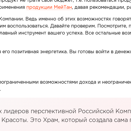
родукт не тратя свой бюджет, т.е. пользоваться прод
Сопутствующие товары
применения
продукции МейТан
, давая рекомендации, 
е товары
Компании. Ведь именно об этих возможностях говорят
Все товары в категории
 им воспользоваться. Давайте проверим. Посмотрите, 
категории
главный инструмент вашего успеха. Все остальные во
я его позитивная энергетика. Вы готовы войти в дене
 неограниченными возможностями дохода и неограниче
.
х лидеров перспективной Российской Комп
 Красоты. Это Храм, который создала сама