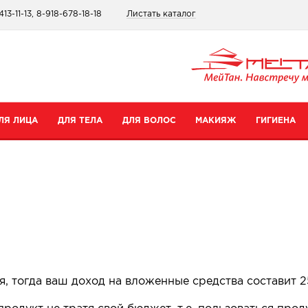
413-11-13, 8-918-678-18-18
Листать каталог
ЛЯ ЛИЦА
ДЛЯ ТЕЛА
ДЛЯ ВОЛОС
МАКИЯЖ
ГИГИЕНА
атегории
Категории
Категории
Категории
ремы для рук
Шампуни
Для губ
Зубные пасты
ремы для тела
Бальзамы
Для глаз
Для интимной гигиены
редства для ног
Сопутствующие товары
Тональные средства и пудры
Прокладки
уход
опутствующие товары
Сопутствующие товары
Дезодоранты
Все товары в категории
Зубные щетки
ся, тогда ваш доход на вложенные средства составит 2
се товары в категории
Все товары в категории
Антибактериальные носк