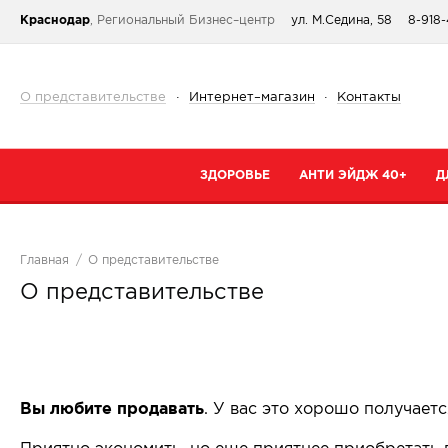
Краснодар
, Региональный Бизнес–центр
ул. М.Седина, 58
8-918-
О представительстве
·
Интернет–магазин
·
Контакты
ЗДОРОВЬЕ
АНТИ ЭЙДЖ 40+
Д
Категории
Категории
К
Главная
О представительстве
При простуде
Очищение
К
О представительстве
Тонизирующие и общеукрепляющие
Кремы
К
Коллаген
Маски
С
От паразитов
Специальный 
С
Для сердца и сосудов
Сыворотки
Вы любите продавать
. У вас это хорошо получает
В
Для суставов и костей
Для губ