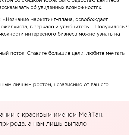
уктом со скидкой 100%. Вы с радостью делитесь
рассказывать об увиденных возможностях.
: «Незнание маркетинг–плана, освобождает
пожалуйста, в зеркало и улыбнитесь…. Получилось?!
зможности интересного бизнеса можно узнать на
жный поток. Ставите большие цели, любите мечтать
нным личным ростом, независимо от вашего
ании с красивым именем МейТан,
 природа, а нам лишь выпало