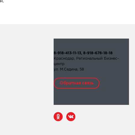
н.
8-918-413-11-13, 8-918-678-18-18
Краснодар, Региональный Бизнес–
центр
ул. М.Седина, 58
Обратная связь