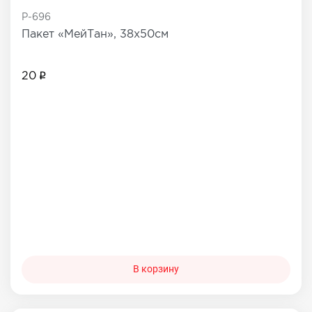
P-696
Пакет «МейТан», 38х50см
20
В корзину