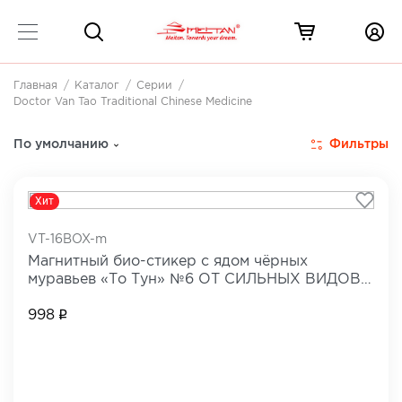
Главная
Каталог
Серии
Doctor Van Tao Traditional Chinese Medicine
Doctor Van Tao. Традиционная китайская медицина
9
Фильтры
По умолчанию
Хит
VT-16BOX-m
Магнитный био-стикер с ядом чёрных
муравьев «То Тун» №6 ОТ СИЛЬНЫХ ВИДОВ
БОЛИ
998