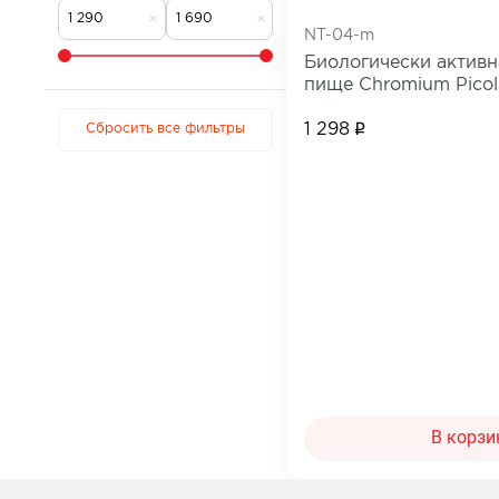
Для коррекции веса
Мужчинам
NT-04-m
Детокс и лимфодренаж
Сопутствующи
Биологически активн
пище Chromium Picoli
Для нервной системы
(Пиколинат Хрома и 
Все товары в 
1 298
Для работы мозга и памяти
Сбросить все фильтры
Активное долголетие
Для кожи, волос и ногтей
Для женского здоровья
Для мужского здоровья
Для детского здоровья
Для пищеварения и обмена веществ
При диабете
Для мочеполовой системы
В корзи
Сопутствующие товары