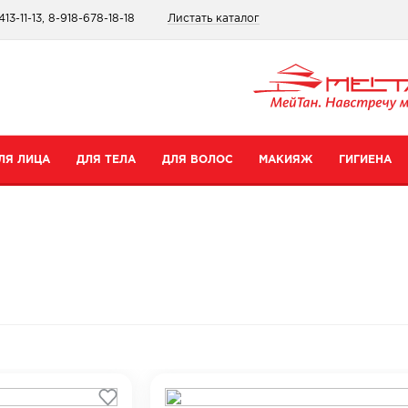
413-11-13, 8-918-678-18-18
Листать каталог
ЛЯ ЛИЦА
ДЛЯ ТЕЛА
ДЛЯ ВОЛОС
МАКИЯЖ
ГИГИЕНА
атегории
Категории
Категории
Категории
ремы для рук
Шампуни
Для губ
Зубные пасты
ремы для тела
Бальзамы
Для глаз
Для интимной гигиены
редства для ног
Сопутствующие товары
Тональные средства и пудры
Прокладки
уход
опутствующие товары
Сопутствующие товары
Дезодоранты
Все товары в категории
Зубные щетки
се товары в категории
Все товары в категории
Антибактериальные носк