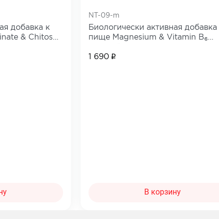
Сопутствующие товары
NT-09-m
е товары
ая добавка к
Биологически активная добавка
Все товары в категории
nate & Chitosan
пище Magnesium & Vitamin B₆
Хитозан)
(Магний 300 мг и Витамин B₆ 4 
категории
1 690
ну
В корзину