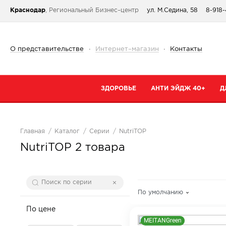
Краснодар
, Региональный Бизнес–центр
ул. М.Седина, 58
8-918-
О представительстве
·
Интернет–магазин
·
Контакты
ЗДОРОВЬЕ
АНТИ ЭЙДЖ 40+
Д
Категории
Категории
К
Главная
Каталог
Серии
NutriTOP
При простуде
Очищение
К
NutriTOP
2 товара
Тонизирующие и общеукрепляющие
Кремы
К
Коллаген
Маски
С
От паразитов
Специальный 
С
По умолчанию
Для сердца и сосудов
Сыворотки
По цене
В
MEITANGreen
Для суставов и костей
Для губ