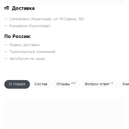
Доставка
Самовывоз (Краснодар, ул. М.Седина, 58)
Курьером (Краснодар)
По России:
Яндекс доставка
Транспортной компанией
Автобусом по краю
260
14
О товаре
Состав
Отзывы
Вопрос-ответ
Как