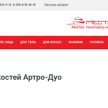
413-11-13, 8-918-678-18-18
Листать каталог
ЛЯ ЛИЦА
ДЛЯ ТЕЛА
ДЛЯ ВОЛОС
МАКИЯЖ
ГИГИЕНА
атегории
Категории
Категории
Категории
ремы для рук
Шампуни
Для губ
Зубные пасты
костей Артро-Дуо
ремы для тела
Бальзамы
Для глаз
Для интимной гигиены
редства для ног
Сопутствующие товары
Тональные средства и пудры
Прокладки
уход
опутствующие товары
Сопутствующие товары
Дезодоранты
Все товары в категории
Зубные щетки
се товары в категории
Все товары в категории
Антибактериальные носк