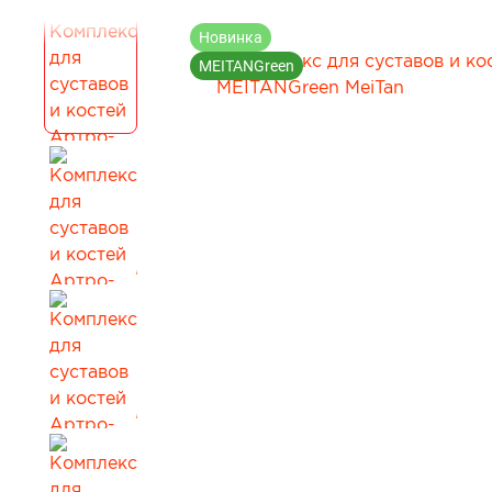
Для коррекции веса
Мужчинам
Новинка
Детокс и лимфодренаж
Сопутствующи
MEITANGreen
Для нервной системы
Все товары в 
Для работы мозга и памяти
Активное долголетие
Для кожи, волос и ногтей
Для женского здоровья
Для мужского здоровья
Для детского здоровья
Для пищеварения и обмена веществ
При диабете
Для мочеполовой системы
Сопутствующие товары