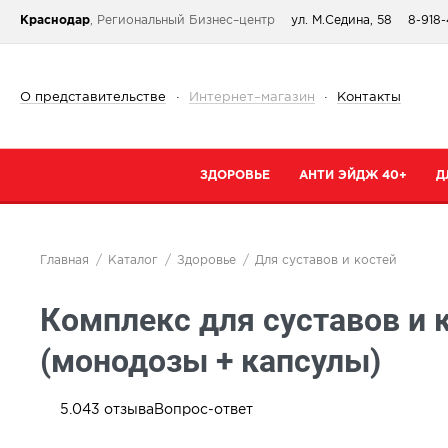
Краснодар
, Региональный Бизнес–центр
ул. М.Седина, 58
8-918-
О представительстве
·
Интернет–магазин
·
Контакты
ЗДОРОВЬЕ
АНТИ ЭЙДЖ 40+
Д
Категории
Категории
К
Главная
Каталог
Здоровье
Для суставов и костей
При простуде
Очищение
К
Комплекс для суставов и 
Тонизирующие и общеукрепляющие
Кремы
К
Коллаген
Маски
С
(монодозы + капсулы)
От паразитов
Специальный 
С
Для сердца и сосудов
Сыворотки
5.0
43
отзыва
Вопрос-ответ
В
Для суставов и костей
Для губ